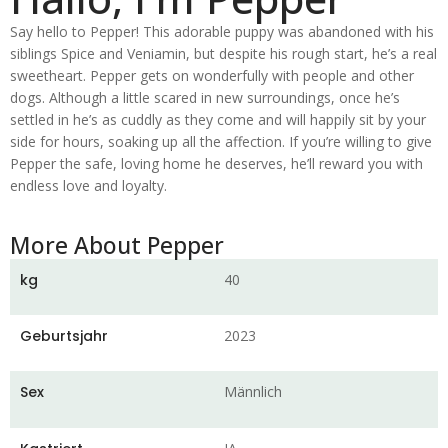
Say hello to Pepper
!
This adorable puppy was abandoned with his
siblings Spice and Veniamin
,
but despite his rough start
,
he’s a real
sweetheart
.
Pepper gets on wonderfully with people and other
dogs
.
Although a little scared in new surroundings
,
once he’s
settled in he’s as cuddly as they come and will happily sit by your
side for hours
,
soaking up all the affection
.
If you’re willing to give
Pepper the safe
,
loving home he deserves
,
he’ll reward you with
endless love and loyalty
.
More About Pepper
kg
40
Geburtsjahr
2023
Sex
Männlich