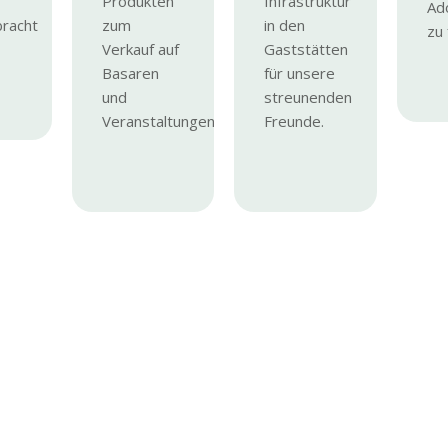
Produkten
Infrastruktur
Ad
racht
zum
in den
zu 
Verkauf auf
Gaststätten
Basaren
für unsere
und
streunenden
Veranstaltungen.
Freunde.