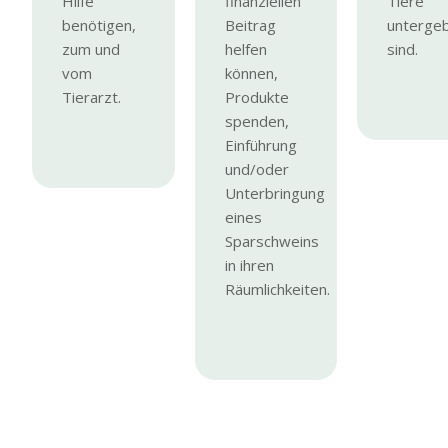
Hilfe
finanziellen
Tiere
benötigen,
Beitrag
untergeb
zum und
helfen
sind.
vom
können,
Tierarzt.
Produkte
spenden,
Einführung
und/oder
Unterbringung
eines
Sparschweins
in ihren
Räumlichkeiten.