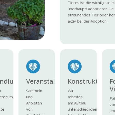
Tieres ist die wichtigste Hi
überhaupt! Adoptieren Sie 
streunendes Tier oder hel
aktiv bei der Adoption.
ndlung
Veranstaltungen
Konstruktione
F
V
n
Sammeln
Wir
igenräumen,
und
arbeiten
Fo
Anbieten
am Aufbau
von
lte
von
unterschiedlicher
um