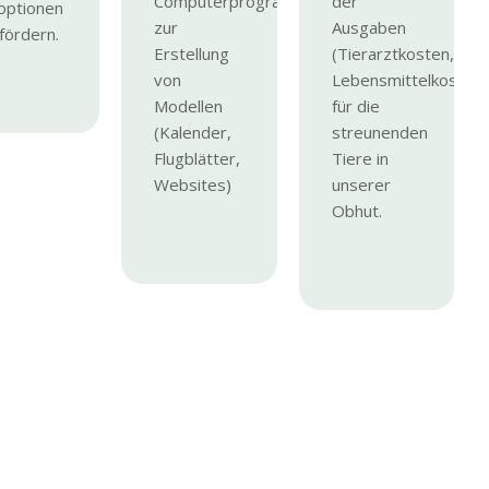
Computerprogrammen
der
optionen
zur
Ausgaben
fördern.
Erstellung
(Tierarztkosten,
von
Lebensmittelkosten)
Modellen
für die
(Kalender,
streunenden
Flugblätter,
Tiere in
Websites)
unserer
Obhut.