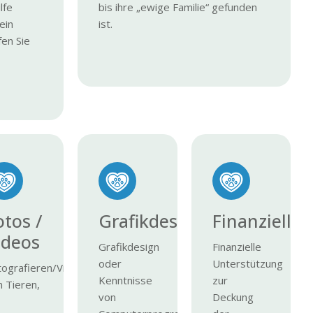
lfe
bis ihre „ewige Familie“ gefunden
ein
ist.
fen Sie
n
otos /
Grafikdesign
Finanziell
ideos
Grafikdesign
Finanzielle
oder
Unterstützung
tografieren/Videofilmen
Kenntnisse
zur
 Tieren,
von
Deckung