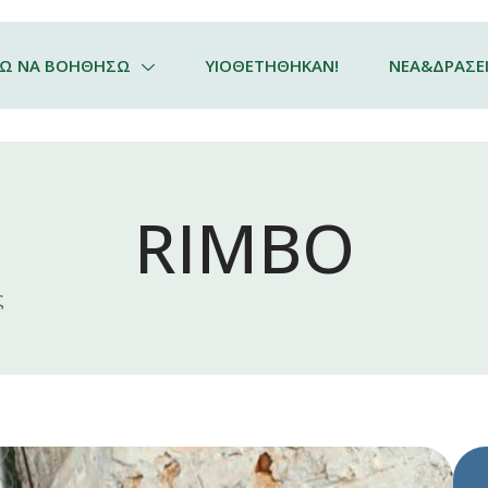
ΛΩ ΝΑ ΒΟΗΘΗΣΩ
ΥΙΟΘΕΤΗΘΗΚΑΝ!
ΝΕΑ&ΔΡΑΣΕ
RIMBO
ς